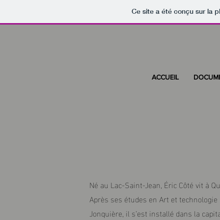
Ce site a été conçu sur la p
ACCUEIL
DOCUME
Né au Lac-Saint-Jean, Éric Côté vit à Q
Après ses études en Art et technologie 
Jonquière, il s’est installé dans la capi